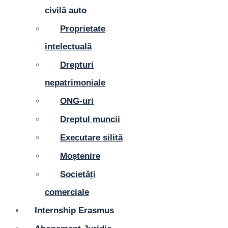
civilă auto
Proprietate
intelectuală
Drepturi
nepatrimoniale
ONG-uri
Dreptul muncii
Executare silită
Moștenire
Societăți
comerciale
Internship Erasmus