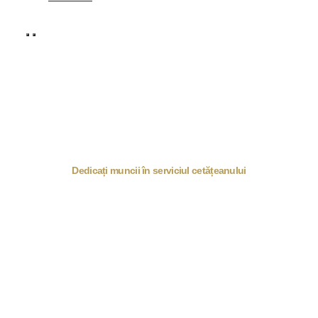
Dedicați muncii în serviciul cetățeanului
Împreună este
mai ușor
Fie că este vorba despre un dosar penal, o
revendicare a unui imobil, o situație de