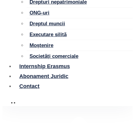
Drepturi nepatrimoniale
ONG-uri
Dreptul muncii
Executare silită
Moștenire
Societăți comerciale
Internship Erasmus
Abonament Juridic
Contact