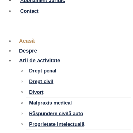
Abonament Juridic
Contact
Acasă
Despre
Arii de activitate
Drept penal
Drept civil
Divorț
Malpraxis medical
Răspundere civilă auto
Proprietate intelectuală