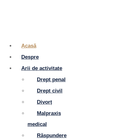
Acasă
Despre
Arii de activitate
Drept penal
Drept civil
Divorț
Malpraxis
medical
Răspundere