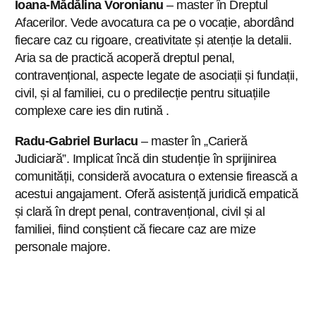
Ioana-Mădălina Voronianu
– master în Dreptul
Afacerilor. Vede avocatura ca pe o vocație, abordând
fiecare caz cu rigoare, creativitate și atenție la detalii.
Aria sa de practică acoperă dreptul penal,
contravențional, aspecte legate de asociații și fundații,
civil, și al familiei, cu o predilecție pentru situațiile
complexe care ies din rutină .
Radu-Gabriel Burlacu
– master în „Carieră
Judiciară”. Implicat încă din studenție în sprijinirea
comunității, consideră avocatura o extensie firească a
acestui angajament. Oferă asistență juridică empatică
și clară în drept penal, contravențional, civil și al
familiei, fiind conștient că fiecare caz are mize
personale majore.