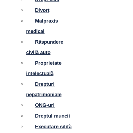
Divorț
Malpraxis
medical
Răspundere
civilă auto
Proprietate
intelectuală
Drepturi
nepatrimoniale
ONG-uri
Dreptul muncii
Executare silită